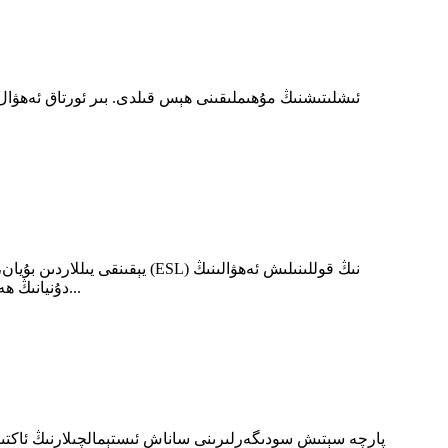
يېقىنقى يىللاردىن بۇيان، چو
دۇنيانىڭ ھەرقايسى جايلىرىدا، بولۇپمۇ ئامېرىكا ۋە ياۋروپا قاتارلىق ئەمگەك كۈچى تەننەرخى يۇقىرى جايلاردا كۆپ خىل ئىكەنلىكىنى بايقىدى...