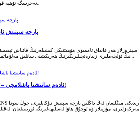
تەجرىبىگە تۆھپە قوشقان ئامىللارنى چۈشىنىش ۋە چۈشىنىشتە مۇھىم ئامىل...
پارچە سېتىش ئان
ى سېنزورلار ھەر قانداق ئاممىۋى مۇھىتتىكى كىشىلەرنىڭ قاتناش ئېقىم
EATACSENS نىڭ ئۆلچەملىرى زىيارەتچىلىرىڭىزنىڭ ھەرىكىتىنى سانلىق مەلۇماتقا ئاساسلانغان چۈشىنىش بىلەن تەمىنلەيدۇ...
پارچە سېتىش ئادەم سانى | EATACSENS.net – ئادەم سانىشتا باشلامچى!