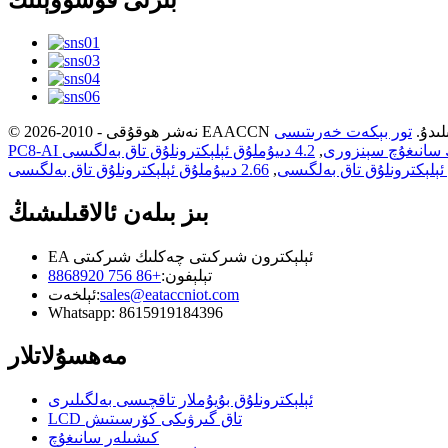
بىزنى قوشۇۋېلىڭ
غدىلىدۇ.
تور بېكەت خەرىتىسى
نىڭ سانىغۇچ سېنزورى
,
4.2 دىيۇملۇق ئېلېكترونلۇق تاق بەلگىسى
ئېلېكترونلۇق تاق بەلگىسى
,
2.66 دىيۇملۇق ئېلېكترونلۇق تاق بەلگىسى
بىز بىلەن ئالاقىلىشىڭ
EA ئېلېكترون شىركىتى چەكلىك شىركىتى
تېلېفون:
+86 756 8868920
sales@eataccniot.com
ئېلخەت:
Whatsapp: 8615919184396
مەھسۇلاتلار
ئېلېكترونلۇق بۇيۇملار تاقچىسى بەلگىلىرى
LCD تاق گىرۋىكى كۆرسىتىش
كىشىلەر سانىغۇچ