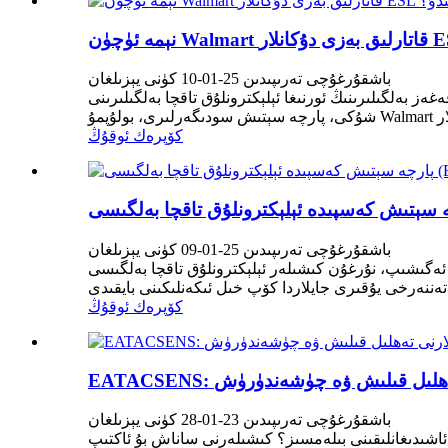
باشقۇرغۇچى تەرىپىدىن 25-01-10 كۈنى يېزىلغان
لۇق تاقچا بەلگىلىرىنى (ESL) ئىشلىتىشنىڭ مۇھىملىقىنى ھېس قىلدى. بىر ئورتاق ئەھۋال
كۆپرەك ئوقۇڭ
باشقۇرغۇچى تەرىپىدىن 25-01-09 كۈنى يېزىلغان
شىلەر ئېلېكترونلۇق تاقچا بەلگىسى (ESL) نىڭ قوللىنىلىش ئەھۋالىنىڭ
كۆپرەك ئوقۇڭ
رنى تەھلىل قىلىش ۋە چۈشەندۈرۈش
باشقۇرغۇچى تەرىپىدىن 23-01-28 كۈنى يېزىلغان
رچە سېتىش سودىگەرلىرىنى ساناش ئىستېمالچىلارنىڭ ئاكتىپ سودا تەجرىبىسىگە ئېرىشكەندە، ئۇلارنىڭ چىقىمىنىڭ تەخمىنەن %40 ئاشىدىغانلىقىنى بىلەمسىز؟ كىشىلەرنى ساناش بۇ ئاكتىپ