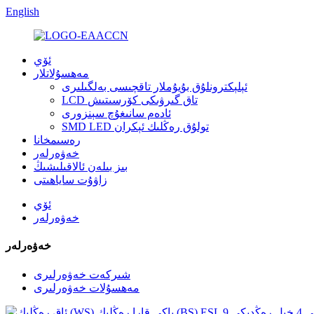
English
ئۆي
مەھسۇلاتلار
ئېلېكترونلۇق بۇيۇملار تاقچىسى بەلگىلىرى
LCD تاق گىرۋىكى كۆرسىتىش
ئادەم سانىغۇچ سېنزورى
SMD LED تولۇق رەڭلىك ئېكران
رەسىمخانا
خەۋەرلەر
بىز بىلەن ئالاقىلىشىڭ
زاۋۇت ساياھىتى
ئۆي
خەۋەرلەر
خەۋەرلەر
شىركەت خەۋەرلىرى
مەھسۇلات خەۋەرلىرى