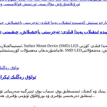
 كەسپىدە ئىنقىلاب پەيدا قىلدى: تەجرىبىنى ياخشىلاش، چىقى
ئىستېمالچىلارنىڭ تەجرىبىسى مۇۋەپ
قاماشتۇرىدىغان مەھسۇلات كۆرسىتىشلىرىدىن تارتىپ ئېنېرگىيە تېجەيدىغان يو
SMD LED تولۇق رەڭلىك ئ
ئېنىقلىق دەرىجىسى يۇقىرى ۋە يورۇقلۇق ئۈنۈمى يۇقىرى. ھەقسىز يانفوندا ئىشلىتىشكە بولىدۇ. بۇ ناھايىتى ماس كېلىدۇ...