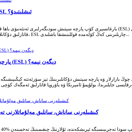
نېمە ئۈچۈن Walmart قاتارلىق بەزى دۇكانلار ESL ئىشلىتىدۇ؟
بارغانسېرى كۆپ پارچە سېتىش سودىگەرلىرى ئەنئەنىۋى باھا قەغەز بەلگىلىرىنىڭ ئورنىغا ئېلېكترون
شۇكى، پارچە سېتىش سودىگەرلىرى، بولۇپمۇ Walmart قاتارلىق دۇكانلار، ESL چارىلىرىنى كەڭ كۆلەمدە قوللىنىشقا باشلىدى...
پارچە سېتىش كەسپىدە ئېلېكترونلۇق تاقچا بەلگىسى (ESL) دېگەن نېمە؟
ڭ بازارلار ۋە پارچە سېتىش دۇكانلىرىنىڭ تېز سۈرئەتتە كېڭىيىشىگە ئەگىشىپ، نۇرغۇن كى
EATACSENS: كىشىلەرنى ساناش، سانلىق مەلۇماتلا
پا