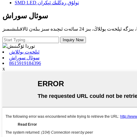
SMD LED تولۇق رەڭلىك ئېكران
سوئال سوراش
ئېلخەت يوللاش
سوئال سوراش
8615919184396
x