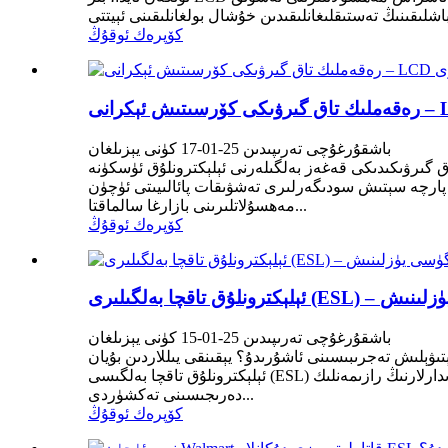
كۆپرەك ئوقۇڭ
باشقۇرغۇچى تەرىپىدىن 25-01-17 كۈنى يېزىلغان
گىرۋىكىدىكى قەغەز بەلگىلەرنى ئېلېكترونلۇق ئۈسكۈنە
ۋىقات پائالىيىتى ئۈچۈن LCD تاق گىرۋىكى مەھسۇلاتلىرى قاتارلىق رەقەملىك تاق بەلگىسى
مەھسۇلاتلىرىنى بازارغا سالماقتا...
كۆپرەك ئوقۇڭ
لگۈسى يۈزلىنىش
باشقۇرغۇچى تەرىپىدىن 25-01-15 كۈنى يېزىلغان
ۋېلىش تەجرىبىسىنى ئاشۇرىدۇ؟ يېقىنقى يىللاردىن بۇيان
ئېلېكترونلۇق تاقچا بەلگىسى (ESL) ئىشلىتىدىغان بەزى پارچە سېتىش سودىگەرلىرى سېتىش مىقدارىنى ئاشۇرۇۋاتىدۇ. كۆپىنچە پارچە سېتىش سودىگەرلىرى خېرىدارلارنىڭ رازىمەنلىك
دەرىجىسىنى تەكشۈردى...
كۆپرەك ئوقۇڭ