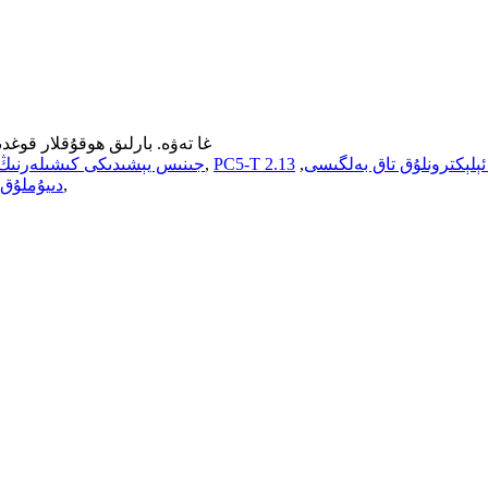
© نەشر ھوقۇقى - 2010-2026 EAACCN غا تەۋە. بارلىق ھوقۇقلار قو
,
2.13
,
PC8-AI جىنىس يېشىدىكى كىشىلەر
,
دىيۇملۇق 