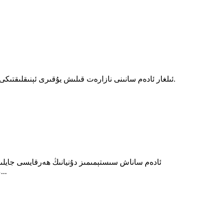
ئىلغار ئادەم سانىنى نازارەت قىلىش يۇقىرى ئېنىقلىقتىك
مەركەزلىرى، مۇزېيلار ۋە ئوچۇق ھاۋا ئەسلىھەلىرىگە ئورنىتىلغان. ئەقىللىق ئاپتوماتىك ئادەم ساناشتا باشلامچىلىق رولىنى ئوينايدۇ...