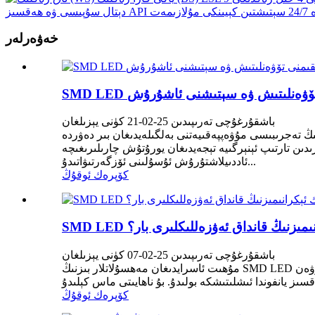
خەۋەرلەر
منى تۆۋەنلىتىش ۋە سېتىشنى ئاشۇرۇش
باشقۇرغۇچى تەرىپىدىن 25-02-21 كۈنى يېزىلغان
پەقىيەتنى بەلگىلەيدىغان بىر دەۋردە، Surface Mount Device (SMD) LED تېخنىكىسى پارچە سېتىش ساھەسىدە ئۆزگىرىش پەيدا قىلدى. كۆزنى
رۇتۇش چارىلىرىغىچە، SMD LEDلىرى پارچە سېتىش سودىگەرلىرىنىڭ خېرىدارلارنى جەلپ قىلىش، مەشغۇلاتنى
ئاددىيلاشتۇرۇش ئۇسۇلىنى ئۆزگەرتىۋاتىدۇ...
كۆپرەك ئوقۇڭ
ېكرانىمىزنىڭ قانداق ئەۋزەللىكلىرى بار؟
باشقۇرغۇچى تەرىپىدىن 25-02-07 كۈنى يېزىلغان
مۇھىت ئاسرايدىغان مەھسۇلاتلار بىزنىڭ SMD LED ئېكرانلىرىمىز مۇھىت ئاسرايدىغان مەھسۇلاتلار بولۇپ، يېنىك ۋە كىچىك، ئىسسىقلىق يوق، سىماب يوق، ئېنېرگىيە سەرپىياتى تۆۋەن، HD
كۆپرەك ئوقۇڭ